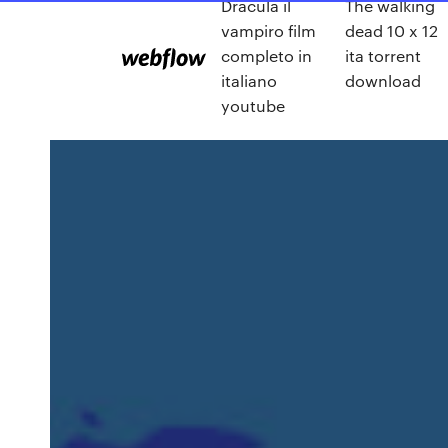
Dracula il
The walking
vampiro film
dead 10 x 12
completo in
ita torrent
italiano
download
youtube