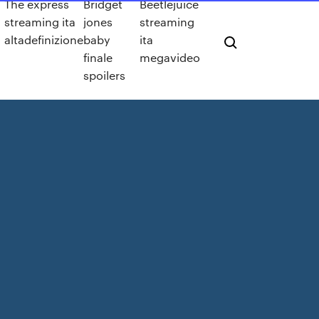
The express
Bridget
Beetlejuice
streaming ita
jones
streaming
altadefinizione
baby
ita
finale
megavideo
spoilers