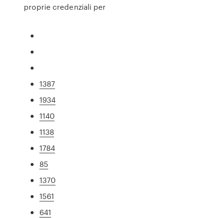
proprie credenziali per
1387
1934
1140
1138
1784
85
1370
1561
641