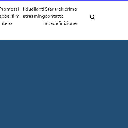
Promessi
I duellanti
Star trek primo
sposi film
streaming
contatto
intero
altadefinizione