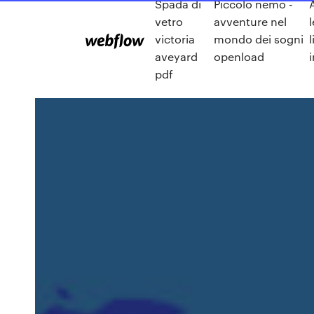
Spada di
Piccolo nemo -
vetro
avventure nel
victoria
mondo dei sogni
l
aveyard
openload
pdf