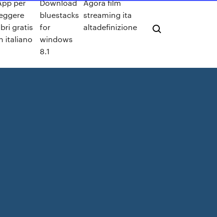
App per
Download
Agorà film
leggere
bluestacks
streaming ita
ibri gratis
for
altadefinizione
in italiano
windows
8.1