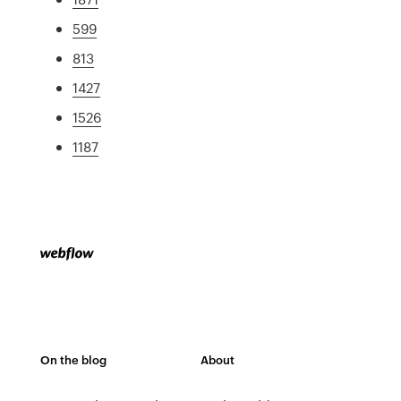
599
813
1427
1526
1187
On the blog
About