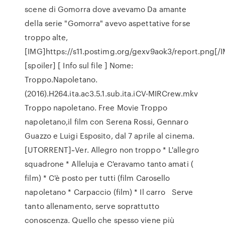
scene di Gomorra dove avevamo Da amante
della serie "Gomorra" avevo aspettative forse
troppo alte,
[IMG]https://s11.postimg.org/gexv9aok3/report.png[/
[spoiler] [ Info sul file ] Nome:
Troppo.Napoletano.
(2016).H264.ita.ac3.5.1.sub.ita.iCV-MIRCrew.mkv
Troppo napoletano. Free Movie Troppo
napoletano,il film con Serena Rossi, Gennaro
Guazzo e Luigi Esposito, dal 7 aprile al cinema.
[UTORRENT]~Ver. Allegro non troppo * L'allegro
squadrone * Alleluja e C'eravamo tanto amati (
film) * C'è posto per tutti (film Carosello
napoletano * Carpaccio (film) * Il carro Serve
tanto allenamento, serve soprattutto
conoscenza. Quello che spesso viene più