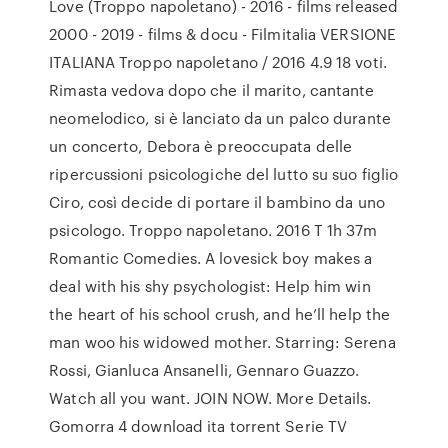
Love (Troppo napoletano) - 2016 - films released
2000 - 2019 - films & docu - Filmitalia VERSIONE
ITALIANA Troppo napoletano / 2016 4.9 18 voti.
Rimasta vedova dopo che il marito, cantante
neomelodico, si è lanciato da un palco durante
un concerto, Debora è preoccupata delle
ripercussioni psicologiche del lutto su suo figlio
Ciro, così decide di portare il bambino da uno
psicologo. Troppo napoletano. 2016 T 1h 37m
Romantic Comedies. A lovesick boy makes a
deal with his shy psychologist: Help him win
the heart of his school crush, and he’ll help the
man woo his widowed mother. Starring: Serena
Rossi, Gianluca Ansanelli, Gennaro Guazzo.
Watch all you want. JOIN NOW. More Details.
Gomorra 4 download ita torrent Serie TV